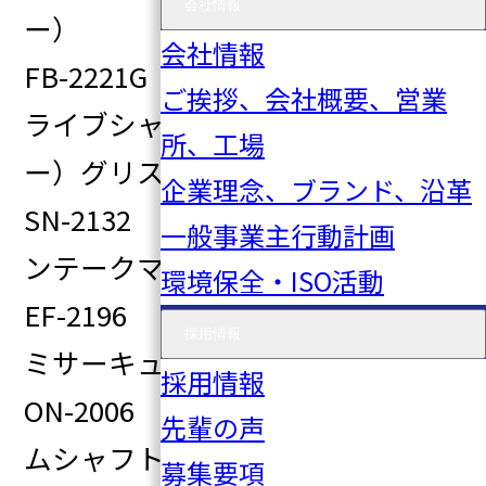
会社情報
ー）
会社情報
FB-2221G 04437-B1082 ド
ご挨拶、会社概要、営業
ライブシャフトブーツ（インナ
所、工場
ー）グリス付き
企業理念、ブランド、沿革
SN-2132 14035-1KT0A イ
一般事業主行動計画
ンテークマニホールガスケット
環境保全・ISO活動
EF-2196 8-98216269-0 セ
採用情報
ミサーキュラープラグ
採用情報
ON-2006 Ｔ1040-017 カ
先輩の声
ムシャフトサポートブーツ
募集要項