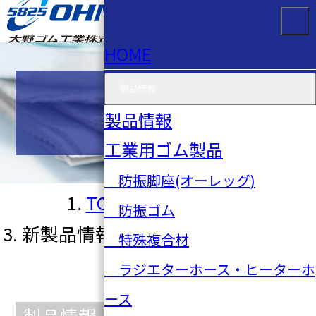
HOME
製品情報
お知らせ
製品情報
工業用ゴム製品
防振脚座(オーレッグ)
TOP
お知らせ一覧
防振ゴム
新製品情報 2018年3号 No.539
特殊複合材
ラジエターホース・ヒーターホ
ース
製品情報