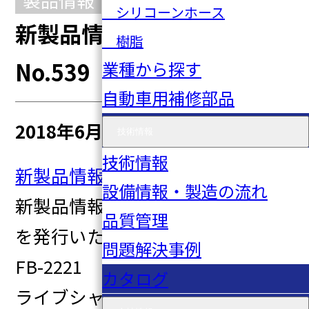
シリコーンホース
新製品情報 2018年3号
樹脂
No.539
業種から探す
自動車用補修部品
2018年6月27日
技術情報
技術情報
新製品情報2018年3号No.539
設備情報・製造の流れ
新製品情報 2018年3号 No.539
品質管理
を発行いたしました。
問題解決事例
FB-2221 04437-B1082 ド
カタログ
ライブシャフトブーツ（インナ