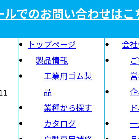
ールでのお問い合わせはこ
トップページ
会社
製品情報
ご
社
工業用ゴム製
営
品
企
11
業種から探す
ド
カタログ
一
自動車用補修
品