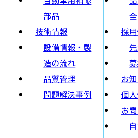
部品
全
技術情報
採用
設備情報・製
先
造の流れ
募
品質管理
お知
問題解決事例
個人
お問
自