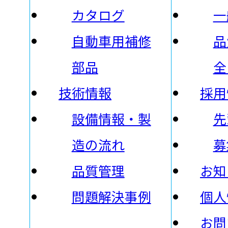
カタログ
一
自動車用補修
品
部品
全
技術情報
採用
設備情報・製
先
造の流れ
募
品質管理
お知
問題解決事例
個人
お問