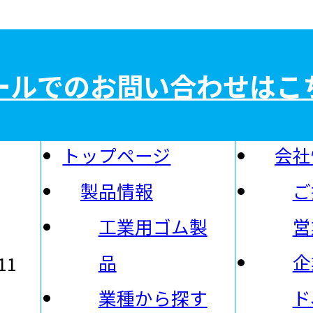
ールでのお問い合わせはこ
トップページ
会社
製品情報
ご
社
工業用ゴム製
営
品
企
11
業種から探す
ド