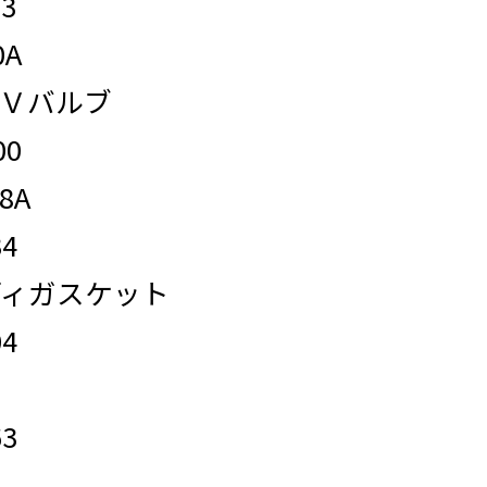
3
0A
ＰＣＶバルブ
00
8A
4
ボディガスケット
4
ン
3