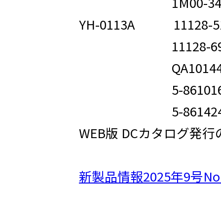
1M00-34-8
YH-0113A 1112
11128-692
QA10144
5-861016
5-861424
WEB版 DCカタログ発
新製品情報2025年9号No.