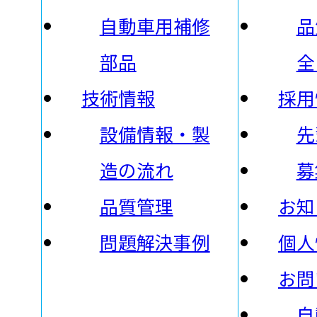
自動車用補修
品
部品
全
技術情報
採用
設備情報・製
先
造の流れ
募
品質管理
お知
問題解決事例
個人
お問
自