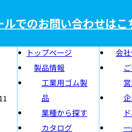
ールでのお問い合わせはこ
トップページ
会社
製品情報
ご
社
工業用ゴム製
営
品
企
11
業種から探す
ド
カタログ
一