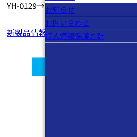
YH-0129→YH-0129A
お知らせ
お問い合わせ
新製品情報2026年1号No.635
個人情報保護方針
一覧に戻る