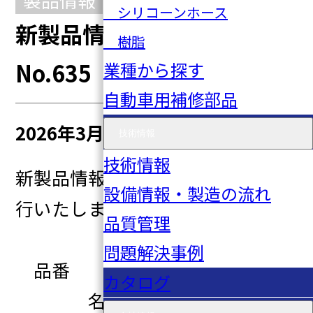
シリコーンホース
新製品情報 2026年1号
樹脂
No.635
業種から探す
自動車用補修部品
2026年3月04日
技術情報
技術情報
新製品情報2026年1号No.635を発
設備情報・製造の流れ
行いたしました。
品質管理
問題解決事例
品番 部品番号
カタログ
名称