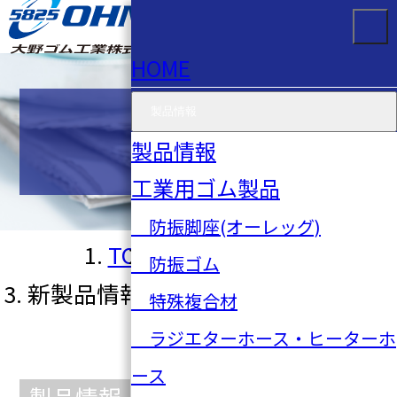
HOME
製品情報
お知らせ
製品情報
工業用ゴム製品
防振脚座(オーレッグ)
TOP
お知らせ一覧
防振ゴム
新製品情報 2026年1号 No.635
特殊複合材
ラジエターホース・ヒーターホ
ース
製品情報