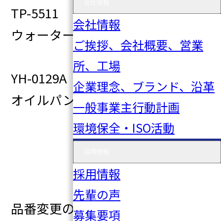
会社情報
TP-5511 16258-75021
会社情報
ウォーターパイプガスケット
ご挨拶、会社概要、営業
1M03-15-073
所、工場
YH-0129A 90043-41087
企業理念、ブランド、沿革
オイルパンドレンプラグ
一般事業主行動計画
9004A-34015
環境保全・ISO活動
90341-12032
採用情報
1H04-10-111
採用情報
先輩の声
品番変更のお知らせ
募集要項