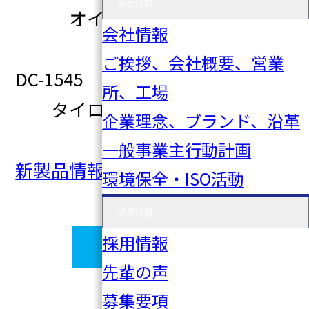
会社情報
オイルクーラ―ガスケット
会社情報
1A00-19-862A
ご挨拶、会社概要、営業
DC-1545 06535-T4R-305
所、工場
タイロッドエンドカバー
企業理念、ブランド、沿革
06535-T7A-305
一般事業主行動計画
新製品情報2023年8号No.601
環境保全・ISO活動
採用情報
採用情報
一覧に戻る
先輩の声
募集要項