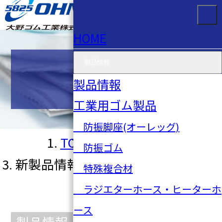
HOME
製品情報
お知らせ
製品情報
工業用ゴム製品
防振脚座(オーレッグ)
TOP
お知らせ一覧
防振ゴム
新製品情報 2023年8号 No.601
特殊複合材
ラジエターホース・ヒーターホ
ース
製品情報