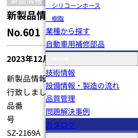
シリコーンホース
新製品情報 2023年8号
樹脂
No.601
業種から探す
自動車用補修部品
2023年12月05日
技術情報
技術情報
新製品情報2023年8号No.601を発
設備情報・製造の流れ
行致しました。
品質管理
品番 部品番
問題解決事例
号 名称
カタログ
SZ-2169A 16621-73G01